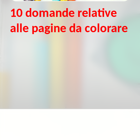
10 domande relative
alle pagine da colorare
Quei deliziosi contorni di immagini