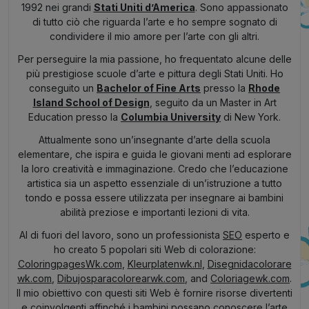
1992 nei grandi
Stati Uniti d’America
. Sono appassionato
di tutto ciò che riguarda l’arte e ho sempre sognato di
condividere il mio amore per l’arte con gli altri.
Per perseguire la mia passione, ho frequentato alcune delle
più prestigiose scuole d’arte e pittura degli Stati Uniti. Ho
conseguito un
Bachelor of Fine Arts
presso la
Rhode
Island School of Design
, seguito da un Master in Art
Education presso la
Columbia University
di New York.
Attualmente sono un’insegnante d’arte della scuola
elementare, che ispira e guida le giovani menti ad esplorare
la loro creatività e immaginazione. Credo che l’educazione
artistica sia un aspetto essenziale di un’istruzione a tutto
tondo e possa essere utilizzata per insegnare ai bambini
abilità preziose e importanti lezioni di vita.
Al di fuori del lavoro, sono un professionista
SEO
esperto e
ho creato 5 popolari siti Web di colorazione:
ColoringpagesWk.com
,
Kleurplatenwk.nl
,
Disegnidacolorare
wk.com
,
Dibujosparacolorearwk.com
, and
Coloriagewk.com
.
Il mio obiettivo con questi siti Web è fornire risorse divertenti
e coinvolgenti affinché i bambini possano conoscere l’arte