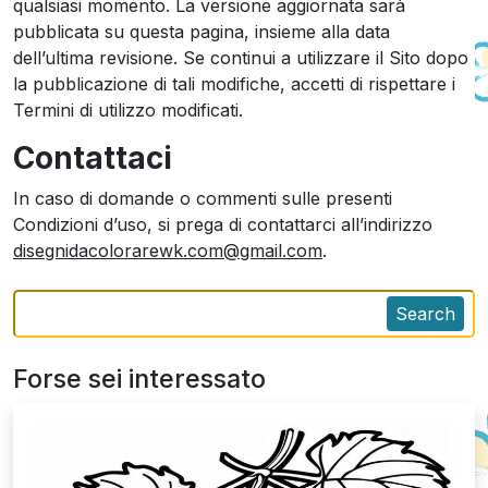
qualsiasi momento. La versione aggiornata sarà
pubblicata su questa pagina, insieme alla data
dell’ultima revisione. Se continui a utilizzare il Sito dopo
la pubblicazione di tali modifiche, accetti di rispettare i
Termini di utilizzo modificati.
Contattaci
In caso di domande o commenti sulle presenti
Condizioni d’uso, si prega di contattarci all’indirizzo
disegnidacolorarewk.com@gmail.com
.
Search
Forse sei interessato
Make coloring easier and more fun with our app.
Download now!
Get it on Google Play