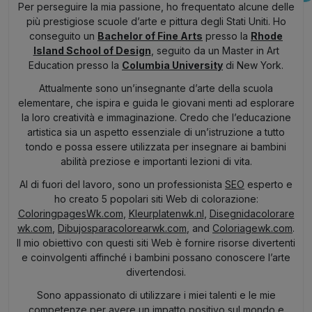
Per perseguire la mia passione, ho frequentato alcune delle
più prestigiose scuole d’arte e pittura degli Stati Uniti. Ho
conseguito un
Bachelor of Fine Arts
presso la
Rhode
Island School of Design
, seguito da un Master in Art
Education presso la
Columbia University
di New York.
Attualmente sono un’insegnante d’arte della scuola
elementare, che ispira e guida le giovani menti ad esplorare
la loro creatività e immaginazione. Credo che l’educazione
artistica sia un aspetto essenziale di un’istruzione a tutto
tondo e possa essere utilizzata per insegnare ai bambini
abilità preziose e importanti lezioni di vita.
Al di fuori del lavoro, sono un professionista
SEO
esperto e
ho creato 5 popolari siti Web di colorazione:
ColoringpagesWk.com
,
Kleurplatenwk.nl
,
Disegnidacolorare
wk.com
,
Dibujosparacolorearwk.com
, and
Coloriagewk.com
.
Il mio obiettivo con questi siti Web è fornire risorse divertenti
e coinvolgenti affinché i bambini possano conoscere l’arte
divertendosi.
Sono appassionato di utilizzare i miei talenti e le mie
competenze per avere un impatto positivo sul mondo e