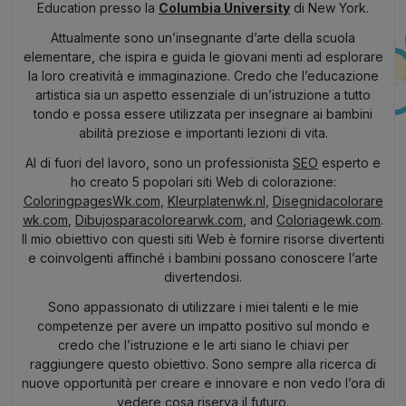
Education presso la
Columbia University
di New York.
Attualmente sono un’insegnante d’arte della scuola
elementare, che ispira e guida le giovani menti ad esplorare
la loro creatività e immaginazione. Credo che l’educazione
artistica sia un aspetto essenziale di un’istruzione a tutto
tondo e possa essere utilizzata per insegnare ai bambini
abilità preziose e importanti lezioni di vita.
Al di fuori del lavoro, sono un professionista
SEO
esperto e
ho creato 5 popolari siti Web di colorazione:
ColoringpagesWk.com
,
Kleurplatenwk.nl
,
Disegnidacolorare
wk.com
,
Dibujosparacolorearwk.com
, and
Coloriagewk.com
.
Il mio obiettivo con questi siti Web è fornire risorse divertenti
e coinvolgenti affinché i bambini possano conoscere l’arte
divertendosi.
Sono appassionato di utilizzare i miei talenti e le mie
competenze per avere un impatto positivo sul mondo e
credo che l’istruzione e le arti siano le chiavi per
raggiungere questo obiettivo. Sono sempre alla ricerca di
nuove opportunità per creare e innovare e non vedo l’ora di
vedere cosa riserva il futuro.