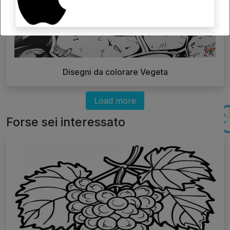
Disegni da colorare Vegeta
Load more
Forse sei interessato