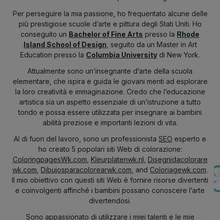
Per perseguire la mia passione, ho frequentato alcune delle
più prestigiose scuole d’arte e pittura degli Stati Uniti. Ho
conseguito un
Bachelor of Fine Arts
presso la
Rhode
Island School of Design
, seguito da un Master in Art
Education presso la
Columbia University
di New York.
Attualmente sono un’insegnante d’arte della scuola
elementare, che ispira e guida le giovani menti ad esplorare
la loro creatività e immaginazione. Credo che l’educazione
artistica sia un aspetto essenziale di un’istruzione a tutto
tondo e possa essere utilizzata per insegnare ai bambini
abilità preziose e importanti lezioni di vita.
Al di fuori del lavoro, sono un professionista
SEO
esperto e
ho creato 5 popolari siti Web di colorazione:
ColoringpagesWk.com
,
Kleurplatenwk.nl
,
Disegnidacolorare
wk.com
,
Dibujosparacolorearwk.com
, and
Coloriagewk.com
.
Il mio obiettivo con questi siti Web è fornire risorse divertenti
e coinvolgenti affinché i bambini possano conoscere l’arte
divertendosi.
Sono appassionato di utilizzare i miei talenti e le mie