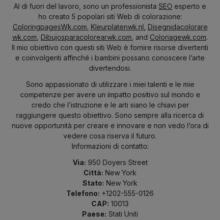
Al di fuori del lavoro, sono un professionista
SEO
esperto e
ho creato 5 popolari siti Web di colorazione:
ColoringpagesWk.com
,
Kleurplatenwk.nl
,
Disegnidacolorare
wk.com
,
Dibujosparacolorearwk.com
, and
Coloriagewk.com
.
Il mio obiettivo con questi siti Web è fornire risorse divertenti
e coinvolgenti affinché i bambini possano conoscere l’arte
divertendosi.
Sono appassionato di utilizzare i miei talenti e le mie
competenze per avere un impatto positivo sul mondo e
credo che l’istruzione e le arti siano le chiavi per
raggiungere questo obiettivo. Sono sempre alla ricerca di
nuove opportunità per creare e innovare e non vedo l’ora di
vedere cosa riserva il futuro.
Informazioni di contatto:
Via:
950 Doyers Street
Città:
New York
Stato:
New York
Telefono:
+1202-555-0126
CAP:
10013
Paese:
Stati Uniti