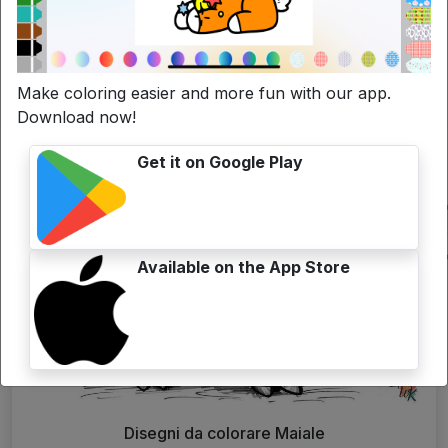
Make coloring easier and more fun with our app.
Disegni da colorare Scuola
Download now!
Get it on Google Play
Available on the App Store
Disegni da colorare Maiale