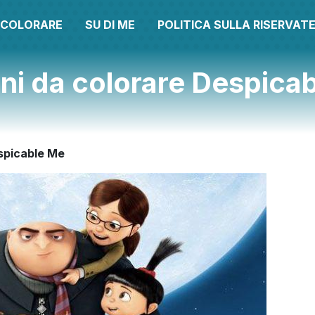
A COLORARE
SU DI ME
POLITICA SULLA RISERVAT
ni da colorare Despica
spicable Me