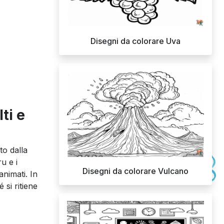
Disegni da colorare Uva
ti e
to dalla
u e i
Disegni da colorare Vulcano
animati. In
 si ritiene