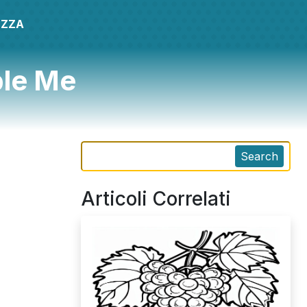
EZZA
ble Me
Search
Articoli Correlati