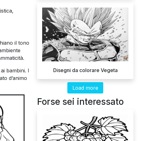
stica,
hiano il tono
n ambiente
ammaticità.
Disegni da colorare Vegeta
 ai bambini. I
stato d’animo
Load more
Forse sei interessato