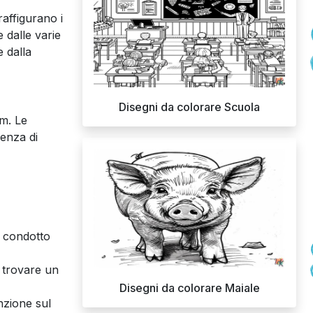
raffigurano i
e dalle varie
e dalla
Disegni da colorare Scuola
lm. Le
ienza di
o condotto
a trovare un
Disegni da colorare Maiale
nzione sul