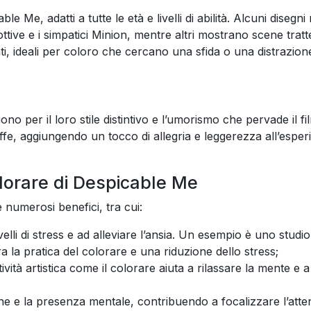
 Me, adatti a tutte le età e livelli di abilità. Alcuni disegni 
ottive e i simpatici Minion, mentre altri mostrano scene tratt
ati, ideali per coloro che cercano una sfida o una distrazion
i
no per il loro stile distintivo e l’umorismo che pervade il fi
uffe, aggiungendo un tocco di allegria e leggerezza all’esper
colorare di Despicable Me
numerosi benefici, tra cui:
ivelli di stress e ad alleviare l’ansia. Un esempio è uno studi
a la pratica del colorare e una riduzione dello stress;
vità artistica come il colorare aiuta a rilassare la mente e 
e e la presenza mentale, contribuendo a focalizzare l’atte