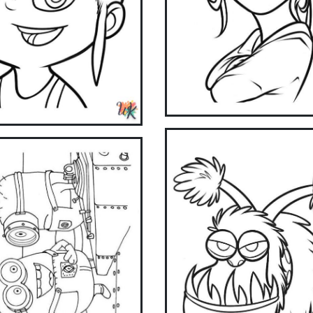
now!
Get it on Google Play
Available on the App Store