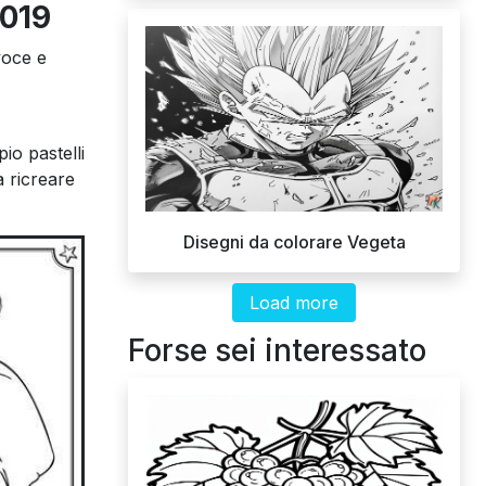
2019
voce e
io pastelli
a ricreare
Disegni da colorare Vegeta
Load more
Forse sei interessato