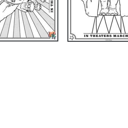
ake coloring easier and more fun with our app. Download
now!
Get it on Google Play
Available on the App Store