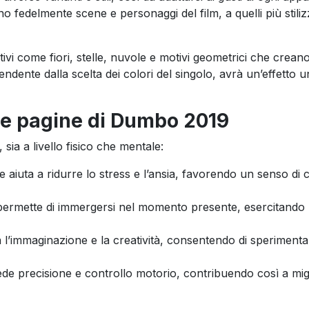
ono fedelmente scene e personaggi del film, a quelli più stilizza
vi come fiori, stelle, nuvole e motivi geometrici che crean
pendente dalla scelta dei colori del singolo, avrà un’effetto u
 le pagine di Dumbo 2019
ia a livello fisico che mentale:
ne aiuta a ridurre lo stress e l’ansia, favorendo un senso di 
i permette di immergersi nel momento presente, esercitando 
mola l’immaginazione e la creatività, consentendo di speriment
iede precisione e controllo motorio, contribuendo così a mig