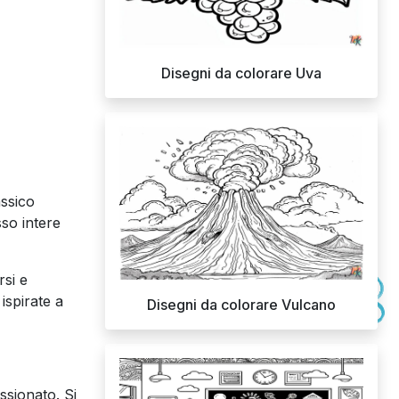
Disegni da colorare Uva
assico
so intere
rsi e
ispirate a
Disegni da colorare Vulcano
ssionato. Si