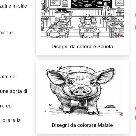
ti e in stile
o
nico e
Disegni da colorare Scuola
calma e
una sorta di
are ed
liorare la
Disegni da colorare Maiale