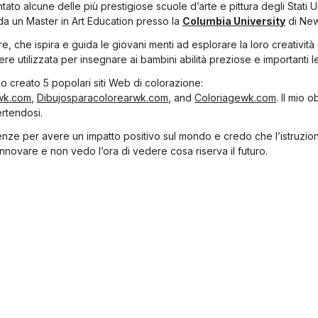
ato alcune delle più prestigiose scuole d’arte e pittura degli Stati 
 da un Master in Art Education presso la
Columbia University
di New
, che ispira e guida le giovani menti ad esplorare la loro creatività
e utilizzata per insegnare ai bambini abilità preziose e importanti lez
 creato 5 popolari siti Web di colorazione:
wk.com
,
Dibujosparacolorearwk.com
, and
Coloriagewk.com
. Il mio 
ertendosi.
enze per avere un impatto positivo sul mondo e credo che l’istruzione
nnovare e non vedo l’ora di vedere cosa riserva il futuro.