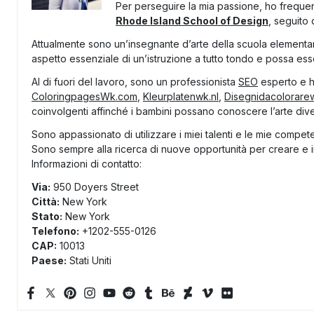
Per perseguire la mia passione, ho frequent
Rhode Island School of Design
, seguito
Attualmente sono un’insegnante d’arte della scuola elementare
aspetto essenziale di un’istruzione a tutto tondo e possa esser
Al di fuori del lavoro, sono un professionista
SEO
esperto e ho
ColoringpagesWk.com
,
Kleurplatenwk.nl
,
Disegnidacolorare
coinvolgenti affinché i bambini possano conoscere l’arte div
Sono appassionato di utilizzare i miei talenti e le mie compet
Sono sempre alla ricerca di nuove opportunità per creare e i
Informazioni di contatto:
Via:
950 Doyers Street
Città:
New York
Stato:
New York
Telefono:
+1202-555-0126
CAP:
10013
Paese:
Stati Uniti