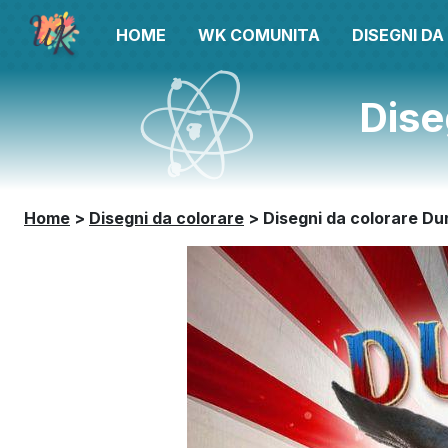
HOME
WK COMUNITA
DISEGNI D
Dise
Home
>
Disegni da colorare
>
Disegni da colorare D