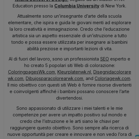
Education presso la
Columbia University
di New York.
Attualmente sono un’insegnante d’arte della scuola
elementare, che ispira e guida le giovani menti ad esplorare
la loro creatività e immaginazione. Credo che l’educazione
artistica sia un aspetto essenziale di un’istruzione a tutto
tondo e possa essere utilizzata per insegnare ai bambini
abilità preziose e importanti lezioni di vita.
Al di fuori del lavoro, sono un professionista
SEO
esperto e
ho creato 5 popolari siti Web di colorazione:
ColoringpagesWk.com
,
Kleurplatenwk.nl
,
Disegnidacolorare
wk.com
,
Dibujosparacolorearwk.com
, and
Coloriagewk.com
.
Il mio obiettivo con questi siti Web è fornire risorse divertenti
e coinvolgenti affinché i bambini possano conoscere l’arte
divertendosi.
Sono appassionato di utilizzare i miei talenti e le mie
competenze per avere un impatto positivo sul mondo e
credo che l’istruzione e le arti siano le chiavi per
raggiungere questo obiettivo. Sono sempre alla ricerca di
nuove opportunità per creare e innovare e non vedo l’ora di