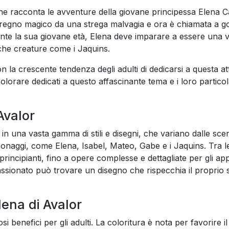
e racconta le avventure della giovane principessa Elena Ca
o regno magico da una strega malvagia e ora è chiamata a g
e la sua giovane età, Elena deve imparare a essere una v
iche creature come i Jaquins.
 la crescente tendenza degli adulti di dedicarsi a questa att
olorare dedicati a questo affascinante tema e i loro particol
Avalor
 in una vasta gamma di stili e disegni, che variano dalle sce
rsonaggi, come Elena, Isabel, Mateo, Gabe e i Jaquins. Tra le
 principianti, fino a opere complesse e dettagliate per gli app
assionato può trovare un disegno che rispecchia il proprio sti
lena di Avalor
benefici per gli adulti. La coloritura è nota per favorire il