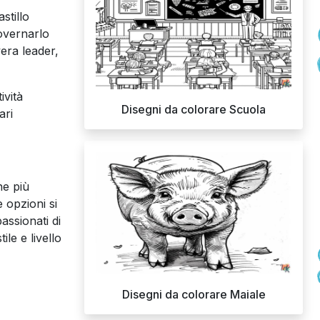
stillo
overnarlo
era leader,
ività
Disegni da colorare Scuola
ari
ne più
 opzioni si
assionati di
le e livello
Disegni da colorare Maiale