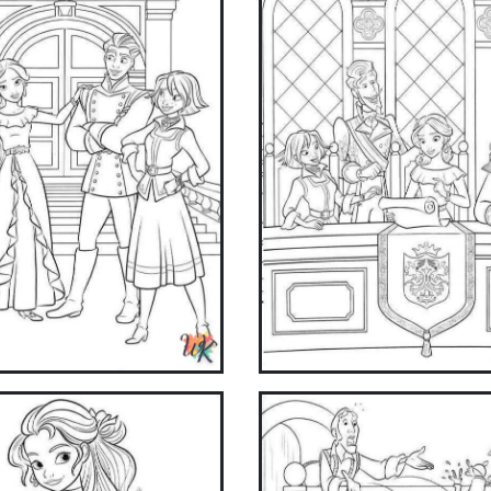
now!
Get it on Google Play
Available on the App Store