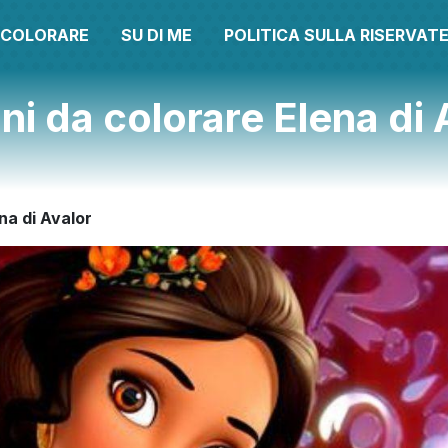
A COLORARE
SU DI ME
POLITICA SULLA RISERVAT
ni da colorare Elena di 
na di Avalor