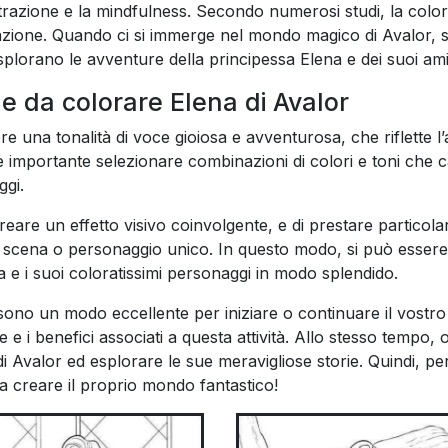
trazione e la mindfulness. Secondo numerosi studi, la color
nazione. Quando ci si immerge nel mondo magico di Avalor, s
splorano le avventure della principessa Elena e dei suoi ami
ne da colorare Elena di Avalor
e una tonalità di voce gioiosa e avventurosa, che riflette l
 importante selezionare combinazioni di colori e toni che c
ggi.
 creare un effetto visivo coinvolgente, e di prestare particola
i scena o personaggio unico. In questo modo, si può essere 
na e i suoi coloratissimi personaggi in modo splendido.
sono un modo eccellente per iniziare o continuare il vostro
e i benefici associati a questa attività. Allo stesso tempo, 
 Avalor ed esplorare le sue meravigliose storie. Quindi, p
 a creare il proprio mondo fantastico!