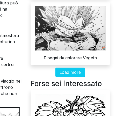
itura può
i ha
ci.
’atmosfera
atturino
Disegni da colorare Vegeta
re
certi di
Load more
 viaggio nel
Forse sei interessato
offrono
erché non