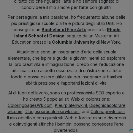
di tutto ciò che riguarda l’arte e ho sempre sognato di
condividere il mio amore per l’arte con gli altri.
Per perseguire la mia passione, ho frequentato alcune delle
più prestigiose scuole d’arte e pittura degli Stati Uniti. Ho
conseguito un
Bachelor of Fine Arts
presso la
Rhode
Island School of Design
, seguito da un Master in Art
Education presso la
Columbia University
di New York.
Attualmente sono un’insegnante d’arte della scuola
elementare, che ispira e guida le giovani menti ad esplorare
la loro creatività e immaginazione. Credo che l’educazione
artistica sia un aspetto essenziale di un’istruzione a tutto
tondo e possa essere utilizzata per insegnare ai bambini
abilità preziose e importanti lezioni di vita.
Al di fuori del lavoro, sono un professionista
SEO
esperto e
ho creato 5 popolari siti Web di colorazione:
ColoringpagesWk.com
,
Kleurplatenwk.nl
,
Disegnidacolorare
wk.com
,
Dibujosparacolorearwk.com
, and
Coloriagewk.com
.
Il mio obiettivo con questi siti Web è fornire risorse divertenti
e coinvolgenti affinché i bambini possano conoscere l’arte
divertendosi.