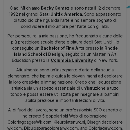
Ciao! Mi chiamo
Becky Gomez
e sono nata il 12 dicembre
1992 nei grandi
Stati Uniti d’America
. Sono appassionato
di tutto ciò che riguarda l’arte e ho sempre sognato di
condividere il mio amore per l’arte con gli altri.
Per perseguire la mia passione, ho frequentato alcune delle
più prestigiose scuole d’arte e pittura degli Stati Uniti. Ho
conseguito un
Bachelor of Fine Arts
presso la
Rhode
Island School of Design
, seguito da un Master in Art
Education presso la
Columbia University
di New York.
Attualmente sono un’insegnante d’arte della scuola
elementare, che ispira e guida le giovani menti ad esplorare
la loro creatività e immaginazione. Credo che l’educazione
artistica sia un aspetto essenziale di un’istruzione a tutto
tondo e possa essere utilizzata per insegnare ai bambini
abilità preziose e importanti lezioni di vita.
Al di fuori del lavoro, sono un professionista
SEO
esperto e
ho creato 5 popolari siti Web di colorazione:
ColoringpagesWk.com
,
Kleurplatenwk.nl
,
Disegnidacolorare
wk.com
,
Dibujosparacolorearwk.com
, and
Coloriagewk.com
.