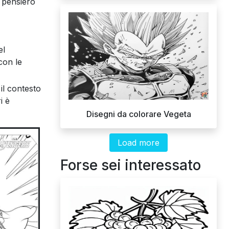
l pensiero
el
con le
 il contesto
i è
Disegni da colorare Vegeta
Load more
Forse sei interessato