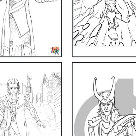
ake coloring easier and more fun with our app. Download
now!
Get it on Google Play
Available on the App Store