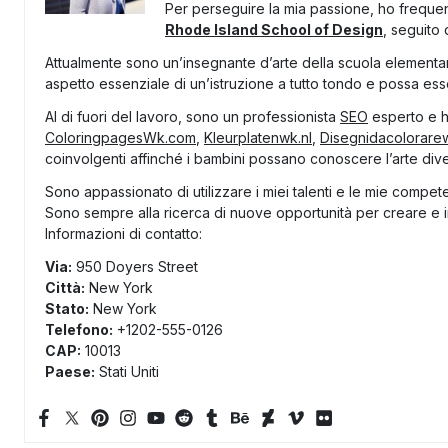
Per perseguire la mia passione, ho frequent
Rhode Island School of Design
, seguito
Attualmente sono un’insegnante d’arte della scuola elementare
aspetto essenziale di un’istruzione a tutto tondo e possa esser
Al di fuori del lavoro, sono un professionista
SEO
esperto e ho
ColoringpagesWk.com
,
Kleurplatenwk.nl
,
Disegnidacolorare
coinvolgenti affinché i bambini possano conoscere l’arte div
Sono appassionato di utilizzare i miei talenti e le mie compet
Sono sempre alla ricerca di nuove opportunità per creare e i
Informazioni di contatto:
Via:
950 Doyers Street
Città:
New York
Stato:
New York
Telefono:
+1202-555-0126
CAP:
10013
Paese:
Stati Uniti