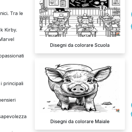
ici. Tra le
k Kirby.
 Marvel
Disegni da colorare Scuola
ppassionati
 principali
pensieri
nsapevolezza
Disegni da colorare Maiale