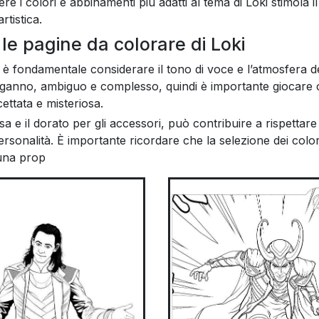
re i colori e abbinamenti più adatti al tema di Loki stimola i
rtistica.
 le pagine da colorare di Loki
, è fondamentale considerare il tono di voce e l’atmosfera d
inganno, ambiguo e complesso, quindi è importante giocare 
ettata e misteriosa.
isa e il dorato per gli accessori, può contribuire a rispettare
ersonalità. È importante ricordare che la selezione dei color
una prop