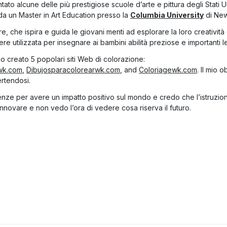
ato alcune delle più prestigiose scuole d’arte e pittura degli Stati 
 da un Master in Art Education presso la
Columbia University
di New
, che ispira e guida le giovani menti ad esplorare la loro creatività
e utilizzata per insegnare ai bambini abilità preziose e importanti lez
 creato 5 popolari siti Web di colorazione:
wk.com
,
Dibujosparacolorearwk.com
, and
Coloriagewk.com
. Il mio 
ertendosi.
enze per avere un impatto positivo sul mondo e credo che l’istruzione
nnovare e non vedo l’ora di vedere cosa riserva il futuro.