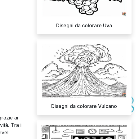
Disegni da colorare Uva
Disegni da colorare Vulcano
razie ai
ità. Tra i
rvel.