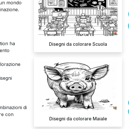
n un mondo
ginazione.
tion ha
Disegni da colorare Scuola
mento
olorazione
disegni
mbinazioni di
are con
Disegni da colorare Maiale