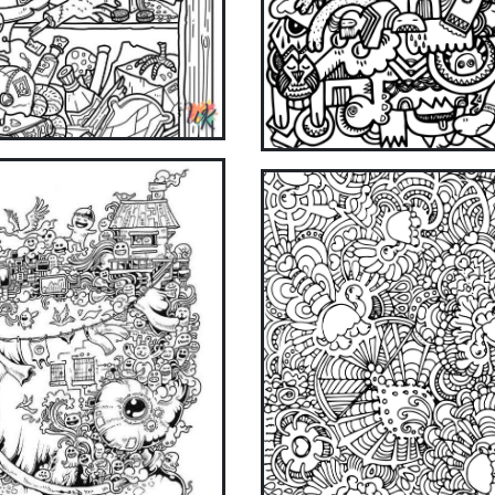
now!
Get it on Google Play
Available on the App Store