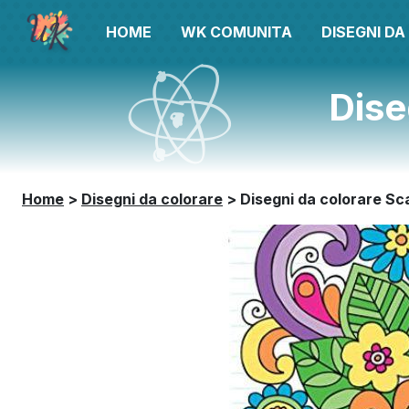
HOME
WK COMUNITA
DISEGNI D
Dise
Home
>
Disegni da colorare
>
Disegni da colorare S