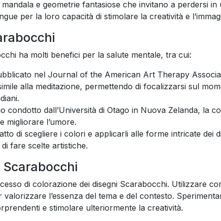
ri, mandala e geometrie fantasiose che invitano a perdersi i
tingue per la loro capacità di stimolare la creatività e l’imma
carabocchi
chi ha molti benefici per la salute mentale, tra cui:
 pubblicato nel Journal of the American Art Therapy Associa
 simile alla meditazione, permettendo di focalizzarsi sul mo
diani.
o condotto dall’Università di Otago in Nuova Zelanda, la c
e migliorare l’umore.
atto di scegliere i colori e applicarli alle forme intricate dei 
i fare scelte artistiche.
ni Scarabocchi
cesso di colorazione dei disegni Scarabocchi. Utilizzare co
r valorizzare l’essenza del tema e del contesto. Speriment
rprendenti e stimolare ulteriormente la creatività.