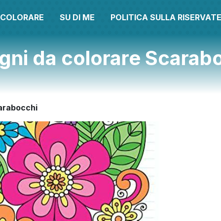
A COLORARE
SU DI ME
POLITICA SULLA RISERVAT
gni da colorare Scarab
carabocchi