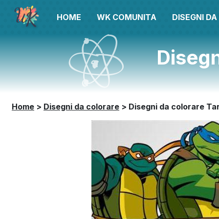
HOME
WK COMUNITA
DISEGNI D
Disegn
Home
>
Disegni da colorare
>
Disegni da colorare Ta