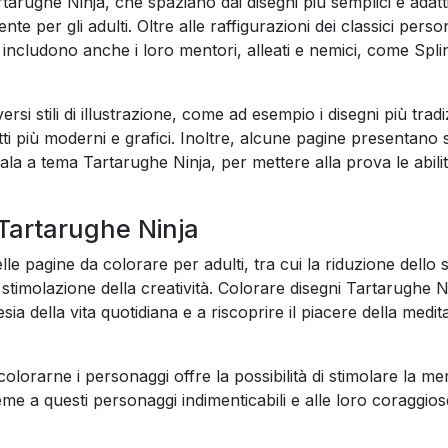
tarughe Ninja, che spaziano dai disegni più semplici e adatti
ente per gli adulti. Oltre alle raffigurazioni dei classici per
includono anche i loro mentori, alleati e nemici, come Splin
si stili di illustrazione, come ad esempio i disegni più tradi
ratti più moderni e grafici. Inoltre, alcune pagine presentano 
dala a tema Tartarughe Ninja, per mettere alla prova le abilit
 Tartarughe Ninja
e pagine da colorare per adulti, tra cui la riduzione dello st
 stimolazione della creatività. Colorare disegni Tartarughe 
esia della vita quotidiana e a riscoprire il piacere della medi
lorarne i personaggi offre la possibilità di stimolare la me
eme a questi personaggi indimenticabili e alle loro coraggio