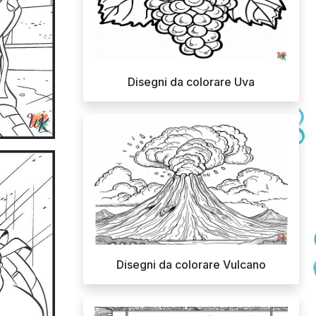
Disegni da colorare Uva
Disegni da colorare Vulcano