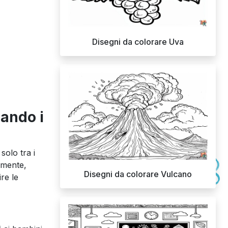
Disegni da colorare Uva
rando i
olo tra i
memente,
Disegni da colorare Vulcano
re le