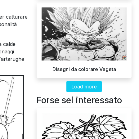
er catturare
sonalità
à calde
sonaggi
 Tartarughe
Disegni da colorare Vegeta
Load more
Forse sei interessato