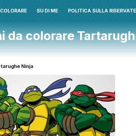
A COLORARE
SU DI ME
POLITICA SULLA RISERVAT
i da colorare Tartarugh
rtarughe Ninja