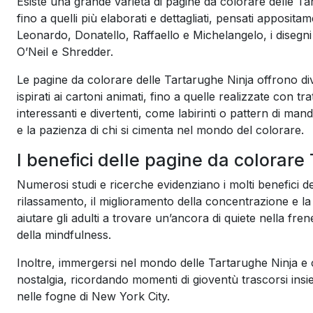
Esiste una grande varietà di pagine da colorare delle Tar
fino a quelli più elaborati e dettagliati, pensati appositam
Leonardo, Donatello, Raffaello e Michelangelo, i disegni 
O’Neil e Shredder.
Le pagine da colorare delle Tartarughe Ninja offrono diver
ispirati ai cartoni animati, fino a quelle realizzate con t
interessanti e divertenti, come labirinti o pattern di man
e la pazienza di chi si cimenta nel mondo del colorare.
I benefici delle pagine da colorare
Numerosi studi e ricerche evidenziano i molti benefici dell
rilassamento, il miglioramento della concentrazione e la
aiutare gli adulti a trovare un’ancora di quiete nella fren
della mindfulness.
Inoltre, immergersi nel mondo delle Tartarughe Ninja e co
nostalgia, ricordando momenti di gioventù trascorsi insi
nelle fogne di New York City.