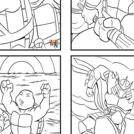
now!
Get it on Google Play
Available on the App Store