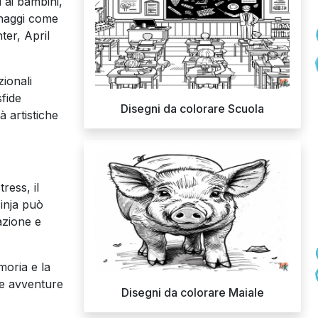
 ai bambini,
sonaggi come
ter, April
zionali
sfide
Disegni da colorare Scuola
à artistiche
ress, il
Ninja può
tazione e
moria e la
se avventure
Disegni da colorare Maiale