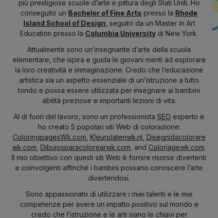
più prestigiose scuole d’arte e pittura degli Stati Uniti. Ho
conseguito un
Bachelor of Fine Arts
presso la
Rhode
Island School of Design
, seguito da un Master in Art
Education presso la
Columbia University
di New York.
Attualmente sono un’insegnante d’arte della scuola
elementare, che ispira e guida le giovani menti ad esplorare
la loro creatività e immaginazione. Credo che l’educazione
artistica sia un aspetto essenziale di un’istruzione a tutto
tondo e possa essere utilizzata per insegnare ai bambini
abilità preziose e importanti lezioni di vita.
Al di fuori del lavoro, sono un professionista
SEO
esperto e
ho creato 5 popolari siti Web di colorazione:
ColoringpagesWk.com
,
Kleurplatenwk.nl
,
Disegnidacolorare
wk.com
,
Dibujosparacolorearwk.com
, and
Coloriagewk.com
.
Il mio obiettivo con questi siti Web è fornire risorse divertenti
e coinvolgenti affinché i bambini possano conoscere l’arte
divertendosi.
Sono appassionato di utilizzare i miei talenti e le mie
competenze per avere un impatto positivo sul mondo e
credo che l’istruzione e le arti siano le chiavi per