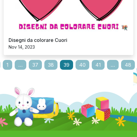
Contatto
Via del Corso 154, Roma, Lazio,
Italy
+390685873107
contact@disegnidacolorarewk.com
support@disegnidacolorarewk.com
Sociale