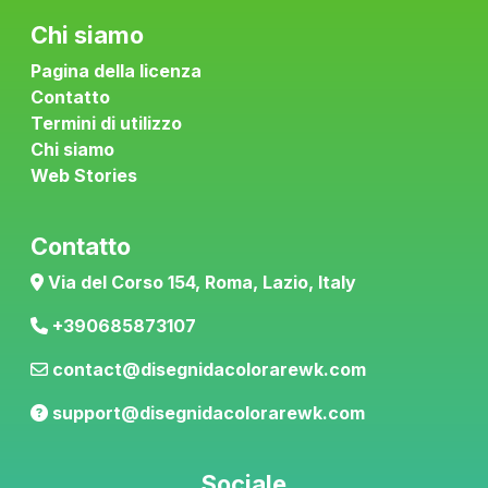
Copyright © 2026 -
DisegnidaColorareWK
è di proprietà
dell'autore
Becky Gomez
, Tutti i diritti
riservati.