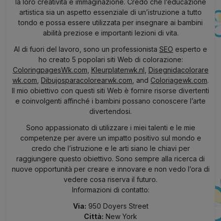
la loro creatività e immaginazione. Credo che l’educazione
artistica sia un aspetto essenziale di un’istruzione a tutto
tondo e possa essere utilizzata per insegnare ai bambini
abilità preziose e importanti lezioni di vita.
Al di fuori del lavoro, sono un professionista
SEO
esperto e
ho creato 5 popolari siti Web di colorazione:
ColoringpagesWk.com
,
Kleurplatenwk.nl
,
Disegnidacolorare
wk.com
,
Dibujosparacolorearwk.com
, and
Coloriagewk.com
.
Il mio obiettivo con questi siti Web è fornire risorse divertenti
e coinvolgenti affinché i bambini possano conoscere l’arte
divertendosi.
Sono appassionato di utilizzare i miei talenti e le mie
competenze per avere un impatto positivo sul mondo e
credo che l’istruzione e le arti siano le chiavi per
raggiungere questo obiettivo. Sono sempre alla ricerca di
nuove opportunità per creare e innovare e non vedo l’ora di
vedere cosa riserva il futuro.
Informazioni di contatto:
Via:
950 Doyers Street
Città:
New York