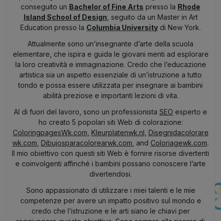
conseguito un
Bachelor of Fine Arts
presso la
Rhode
Island School of Design
, seguito da un Master in Art
Education presso la
Columbia University
di New York.
Attualmente sono un’insegnante d’arte della scuola
elementare, che ispira e guida le giovani menti ad esplorare
la loro creatività e immaginazione. Credo che l’educazione
artistica sia un aspetto essenziale di un’istruzione a tutto
tondo e possa essere utilizzata per insegnare ai bambini
abilità preziose e importanti lezioni di vita.
Al di fuori del lavoro, sono un professionista
SEO
esperto e
ho creato 5 popolari siti Web di colorazione:
ColoringpagesWk.com
,
Kleurplatenwk.nl
,
Disegnidacolorare
wk.com
,
Dibujosparacolorearwk.com
, and
Coloriagewk.com
.
Il mio obiettivo con questi siti Web è fornire risorse divertenti
e coinvolgenti affinché i bambini possano conoscere l’arte
divertendosi.
Sono appassionato di utilizzare i miei talenti e le mie
competenze per avere un impatto positivo sul mondo e
credo che l’istruzione e le arti siano le chiavi per