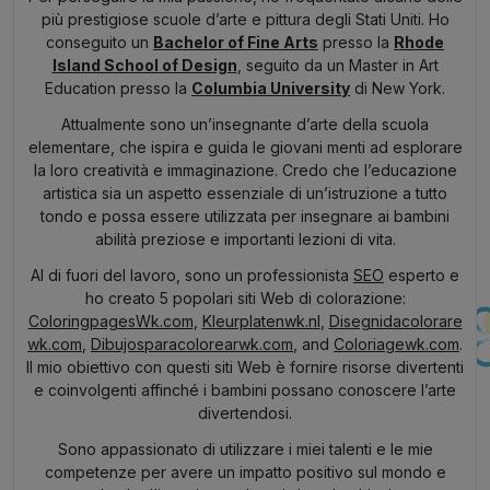
più prestigiose scuole d’arte e pittura degli Stati Uniti. Ho
conseguito un
Bachelor of Fine Arts
presso la
Rhode
Island School of Design
, seguito da un Master in Art
Education presso la
Columbia University
di New York.
Attualmente sono un’insegnante d’arte della scuola
elementare, che ispira e guida le giovani menti ad esplorare
la loro creatività e immaginazione. Credo che l’educazione
artistica sia un aspetto essenziale di un’istruzione a tutto
tondo e possa essere utilizzata per insegnare ai bambini
abilità preziose e importanti lezioni di vita.
Al di fuori del lavoro, sono un professionista
SEO
esperto e
ho creato 5 popolari siti Web di colorazione:
ColoringpagesWk.com
,
Kleurplatenwk.nl
,
Disegnidacolorare
wk.com
,
Dibujosparacolorearwk.com
, and
Coloriagewk.com
.
Il mio obiettivo con questi siti Web è fornire risorse divertenti
e coinvolgenti affinché i bambini possano conoscere l’arte
divertendosi.
Sono appassionato di utilizzare i miei talenti e le mie
competenze per avere un impatto positivo sul mondo e