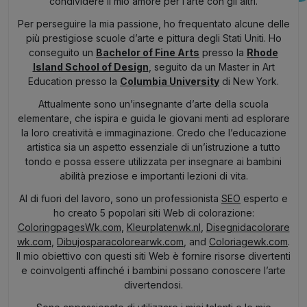
condividere il mio amore per l’arte con gli altri.
Per perseguire la mia passione, ho frequentato alcune delle
più prestigiose scuole d’arte e pittura degli Stati Uniti. Ho
conseguito un
Bachelor of Fine Arts
presso la
Rhode
Island School of Design
, seguito da un Master in Art
Education presso la
Columbia University
di New York.
Attualmente sono un’insegnante d’arte della scuola
elementare, che ispira e guida le giovani menti ad esplorare
la loro creatività e immaginazione. Credo che l’educazione
artistica sia un aspetto essenziale di un’istruzione a tutto
tondo e possa essere utilizzata per insegnare ai bambini
abilità preziose e importanti lezioni di vita.
Al di fuori del lavoro, sono un professionista
SEO
esperto e
ho creato 5 popolari siti Web di colorazione:
ColoringpagesWk.com
,
Kleurplatenwk.nl
,
Disegnidacolorare
wk.com
,
Dibujosparacolorearwk.com
, and
Coloriagewk.com
.
Il mio obiettivo con questi siti Web è fornire risorse divertenti
e coinvolgenti affinché i bambini possano conoscere l’arte
divertendosi.