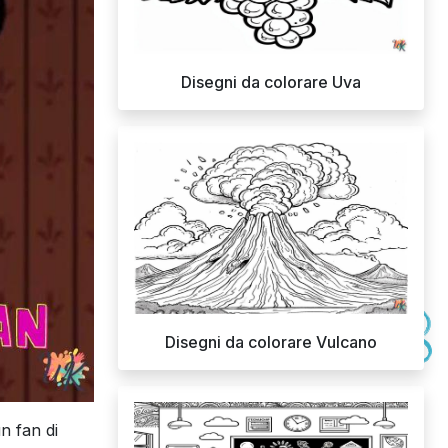
Disegni da colorare Uva
Disegni da colorare Vulcano
n fan di