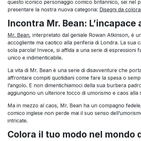
questo iconico personaggio comico britannico, sei nel p
presentare la nostra nuova categoria:
Disegni da colora
Incontra Mr. Bean: L’incapace 
Mr. Bean
, interpretato dal geniale Rowan Atkinson, è u
accogliente ma caotico alla periferia di Londra. La sua c
sola parola! Invece, si affida a una serie di espressioni
unico e indimenticabile.
La vita di Mr. Bean è una serie di disavventure che portan
affrontare compiti quotidiani come fare la spesa o semp
l’angolo. E non dimentichiamoci della sua burbera padr
aggiungono un ulteriore tocco di umorismo e caos alla s
Ma in mezzo al caos, Mr. Bean ha un compagno fedele, 
comico inglese non perde mai il suo senso dell’umorismo
intricate.
Colora il tuo modo nel mondo d