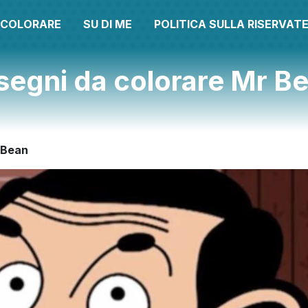
A COLORARE
SU DI ME
POLITICA SULLA RISERVAT
segni da colorare Mr B
 Bean