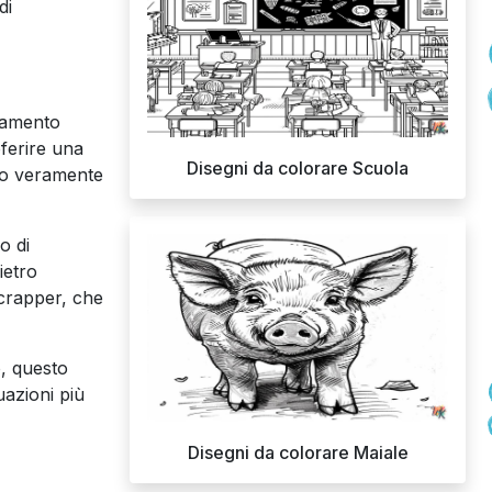
di
rtamento
oferire una
Disegni da colorare Scuola
gio veramente
o di
ietro
Scrapper, che
, questo
uazioni più
Disegni da colorare Maiale