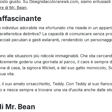
osto giusto. Su Disegnidacolorarewk.com, siamo entusiasti 
re di Mr. Bean
.
affascinante
n individuo adorabile ma sfortunato che risiede in un appa
aratteristica distintiva? La capacità di comunicare senza pr
 facciali peculiari e gesti esilaranti, rendendolo un personag
o alle situazioni più ridicole immaginabili. Che stia cercand
licemente godersi una giornata al parco, il caos è sempre d
ona di casa, la signora Wicket, e del suo gatto monocolo, 
ua vita.
il suo amato orsacchiotto, Teddy. Con Teddy al suo fianco
 e riesce sempre a trovare una via d’uscita anche dalle sit
i Mr. Bean