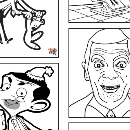
now!
Get it on Google Play
Available on the App Store