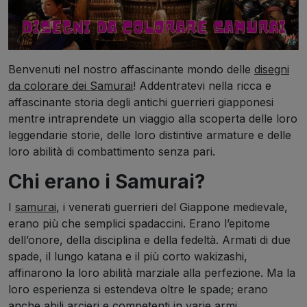
Benvenuti nel nostro affascinante mondo delle
disegni
da colorare dei Samurai
! Addentratevi nella ricca e
affascinante storia degli antichi guerrieri giapponesi
mentre intraprendete un viaggio alla scoperta delle loro
leggendarie storie, delle loro distintive armature e delle
loro abilità di combattimento senza pari.
Chi erano i Samurai?
I
samurai
, i venerati guerrieri del Giappone medievale,
erano più che semplici spadaccini. Erano l’epitome
dell’onore, della disciplina e della fedeltà. Armati di due
spade, il lungo katana e il più corto wakizashi,
affinarono la loro abilità marziale alla perfezione. Ma la
loro esperienza si estendeva oltre le spade; erano
anche abili arcieri e competenti in varie armi.