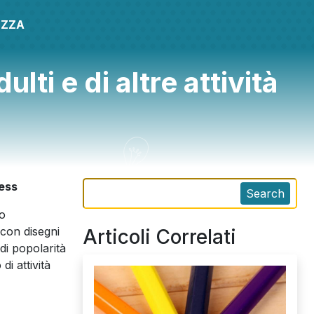
EZZA
lti e di altre attività
ress
Search
do
 con disegni
Articoli Correlati
di popolarità
i attività