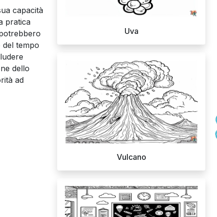
sua capacità
a pratica
Uva
 potrebbero
re del tempo
cludere
one dello
rità ad
Vulcano