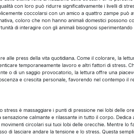
lità con loro può ridurre significativamente i livelli di stre
mplicemente coccolarsi con un amico a quattro zampe può 
rnativa, coloro che non hanno animali domestici possono co
rtunità di interagire con gli animali bisognosi sperimentando 
re alle press della vita quotidiana. Come il colorare, la lett
icare temporaneamente lavoro e altri fattori di stress. Che 
nte o di un saggio provocatorio, la lettura offre una piacev
oscenza e crescita personale, favorendo nel contempo il re
 stress è massaggiare i punti di pressione nei lobi delle or
sensazione calmante e rilassante in tutto il corpo. Dedica 
ovimenti circolari sui tuoi lobi delle orecchie. Mentre lo fa
esso di lasciare andare la tensione e lo stress. Questa sempli