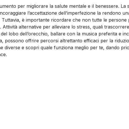
now!
umento per migliorare la salute mentale e il benessere. La 
incoraggiare l’accettazione dell’imperfezione la rendono un
Get it on Google Play
 Tuttavia, è importante ricordare che non tutte le persone
Available on the App Store
Attività alternative per alleviare lo stress, quali trascorre
 del lobo dell’orecchio, ballare con la musica preferita e in
, possono offrire percorsi altrettanto efficaci per la riduzi
e diverse e scopri quale funziona meglio per te, dando prio
ace.