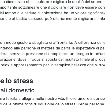
ato dimostrato che il colorare migliora la qualità del sonno, 
 importante sottolineare che il colorare non deve essere con
el tempo alle sedute di colorazione ha un valore significat
ione e al battito cardiaco può ulteriormente migliorare il ri
 modo giusto o sbagliato di affrontarla. A differenza delle 
tendo alle persone di mettere da parte le aspettative di p
dera, senza la pressione di completare un disegno in un’un
azione, dove il focus si sposta dal risultato finale al proc
relax e apprezzamento per la semplice bellezza che si trov
e lo stress
ali domestici
 felicità e allegria nelle nostre vite. Il loro amore incondiz
 delle ottime fonti di riduzione dello stress. Per le persone