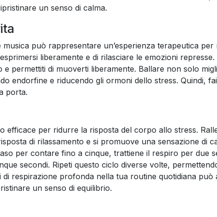
ipristinare un senso di calma.
ita
are musica può rappresentare un’esperienza terapeutica per
sprimersi liberamente e di rilasciare le emozioni represse. 
o e permettiti di muoverti liberamente. Ballare non solo migl
o endorfine e riducendo gli ormoni dello stress. Quindi, fai
a porta.
 efficace per ridurre la risposta del corpo allo stress. Ral
risposta di rilassamento e si promuove una sensazione di c
aso per contare fino a cinque, trattiene il respiro per due s
inque secondi. Ripeti questo ciclo diverse volte, permettend
izi di respirazione profonda nella tua routine quotidiana può 
istinare un senso di equilibrio.
ake coloring easier and more fun with our app. Download