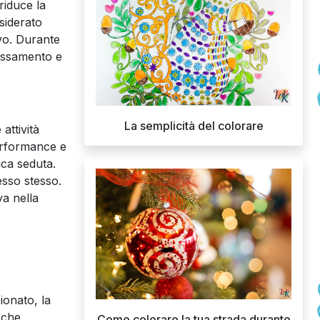
riduce la
siderato
ivo. Durante
lassamento e
La semplicità del colorare
attività
erformance e
ica seduta.
esso stesso.
a nella
ionato, la
 che
Come colorare la tua strada durante