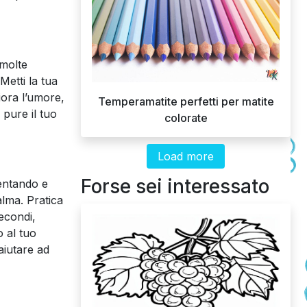
 molte
Metti la tua
iora l’umore,
Temperamatite perfetti per matite
 pure il tuo
colorate
Load more
Forse sei interessato
lentando e
alma. Pratica
econdi,
o al tuo
aiutare ad