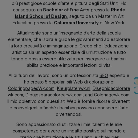
più prestigiose scuole d’arte e pittura degli Stati Uniti. Ho
conseguito un
Bachelor of Fine Arts
presso la
Rhode
Island School of Design
, seguito da un Master in Art
Education presso la
Columbia University
di New York.
Attualmente sono un’insegnante d’arte della scuola
elementare, che ispira e guida le giovani menti ad esplorare
la loro creatività e immaginazione. Credo che l’educazione
artistica sia un aspetto essenziale di un’istruzione a tutto
tondo e possa essere utilizzata per insegnare ai bambini
abilità preziose e importanti lezioni di vita.
Al di fuori del lavoro, sono un professionista
SEO
esperto e
ho creato 5 popolari siti Web di colorazione:
ColoringpagesWk.com
,
Kleurplatenwk.nl
,
Disegnidacolorare
wk.com
,
Dibujosparacolorearwk.com
, and
Coloriagewk.com
.
Il mio obiettivo con questi siti Web è fornire risorse divertenti
e coinvolgenti affinché i bambini possano conoscere l’arte
divertendosi.
Sono appassionato di utilizzare i miei talenti e le mie
competenze per avere un impatto positivo sul mondo e
credo che l’istruzione e le arti siano le chiavi per