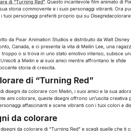
rare di “Turning Red”
. Questo incantevole film animato di Pi
a sua storia commovente e i suoi personaggi vibranti. Ora pu
 i tuoi personaggi preferiti proprio qui su Disegnidacolora
tto da Pixar Animation Studios e distribuito da Walt Disney 
onto, Canada, e ci presenta la vita di Meilin Lee, una ragazz
 troppo o si trova in uno stato emotivo intenso, subisce un
isciti a Meilin e ai suoi amici mentre affrontano le sfide
occante storia di crescita.
olorare di “Turning Red”
i disegni da colorare con Meilin, i suoi amici e la sua ador
te ami colorare, queste disegni offrono un’uscita creativa p
 personaggi affascinanti e scene vibranti con i tuoi colori e dis
gni da colorare
 disegni da colorare di “Turning Red” e scegli quelle che ti 