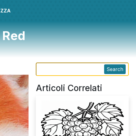
EZZA
g Red
Search
Articoli Correlati