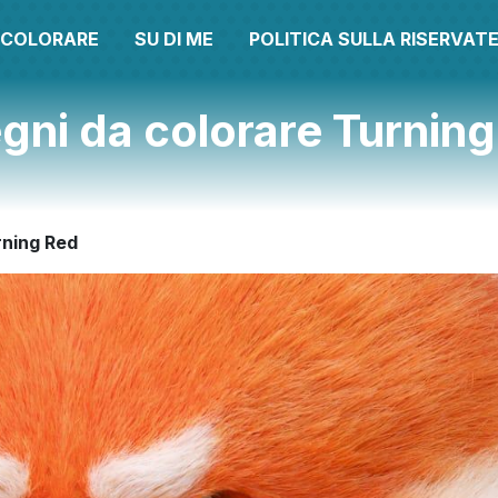
A COLORARE
SU DI ME
POLITICA SULLA RISERVAT
gni da colorare Turnin
rning Red