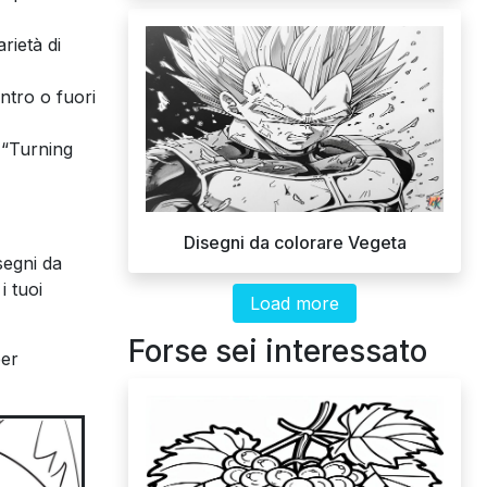
rietà di
ntro o fuori
 “Turning
Disegni da colorare Vegeta
segni da
i tuoi
Load more
Forse sei interessato
per