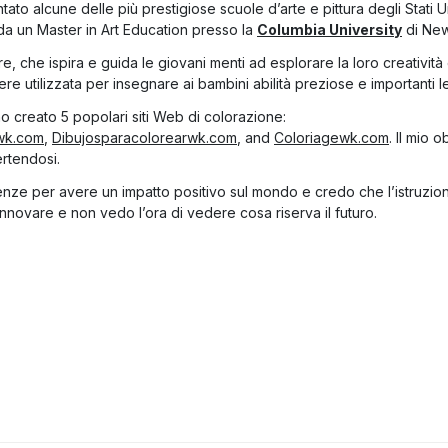
ato alcune delle più prestigiose scuole d’arte e pittura degli Stati 
 da un Master in Art Education presso la
Columbia University
di New
, che ispira e guida le giovani menti ad esplorare la loro creatività
e utilizzata per insegnare ai bambini abilità preziose e importanti lez
 creato 5 popolari siti Web di colorazione:
wk.com
,
Dibujosparacolorearwk.com
, and
Coloriagewk.com
. Il mio 
ertendosi.
enze per avere un impatto positivo sul mondo e credo che l’istruzione
nnovare e non vedo l’ora di vedere cosa riserva il futuro.