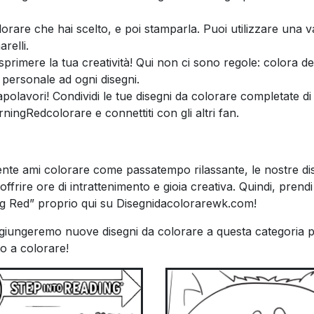
orare che hai scelto, e poi stamparla. Puoi utilizzare una va
relli.
primere la tua creatività! Qui non ci sono regole: colora de
o personale ad ogni disegni.
polavori! Condividi le tue disegni da colorare completate di
ingRedcolorare e connettiti con gli altri fan.
ente ami colorare come passatempo rilassante, le nostre di
rire ore di intrattenimento e gioia creativa. Quindi, prendi 
ng Red” proprio qui su Disegnidacolorarewk.com!
ggiungeremo nuove disegni da colorare a questa categoria 
o a colorare!