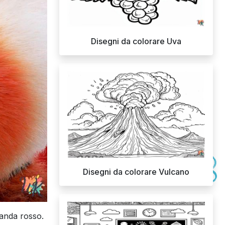
Disegni da colorare Uva
Disegni da colorare Vulcano
panda rosso.