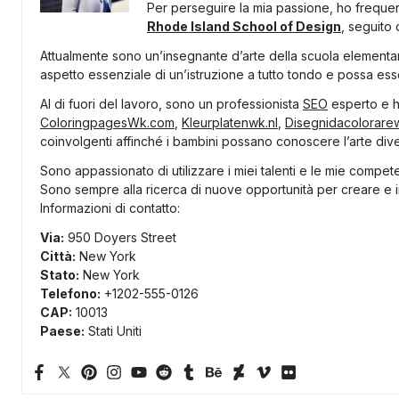
Per perseguire la mia passione, ho frequent
Rhode Island School of Design
, seguito
Attualmente sono un’insegnante d’arte della scuola elementare
aspetto essenziale di un’istruzione a tutto tondo e possa esser
Al di fuori del lavoro, sono un professionista
SEO
esperto e ho
ColoringpagesWk.com
,
Kleurplatenwk.nl
,
Disegnidacolorare
coinvolgenti affinché i bambini possano conoscere l’arte div
Sono appassionato di utilizzare i miei talenti e le mie compet
Sono sempre alla ricerca di nuove opportunità per creare e i
Informazioni di contatto:
Via:
950 Doyers Street
Città:
New York
Stato:
New York
Telefono:
+1202-555-0126
CAP:
10013
Paese:
Stati Uniti