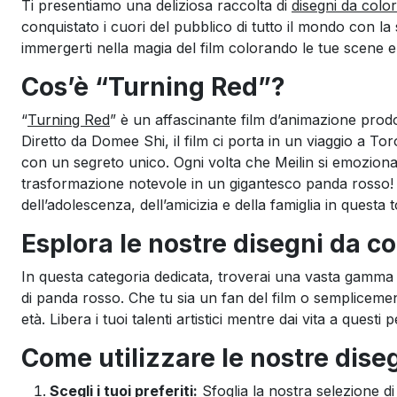
Ti presentiamo una deliziosa raccolta di
disegni da colo
conquistato i cuori del pubblico di tutto il mondo con l
immergerti nella magia del film colorando le tue scene e
Cos’è “Turning Red”?
“
Turning Red
” è un affascinante film d’animazione prodo
Diretto da Domee Shi, il film ci porta in un viaggio a Tor
con un segreto unico. Ogni volta che Meilin si emoziona
trasformazione notevole in un gigantesco panda rosso! Un
dell’adolescenza, dell’amicizia e della famiglia in questa t
Esplora le nostre disegni da c
In questa categoria dedicata, troverai una vasta gamma d
di panda rosso. Che tu sia un fan del film o semplicemen
età. Libera i tuoi talenti artistici mentre dai vita a questi
Come utilizzare le nostre dise
Scegli i tuoi preferiti:
Sfoglia la nostra selezione di