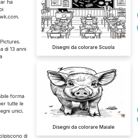
xar ha
oi
rewk.com.
Pictures.
Disegni da colorare Scuola
a di 13 anni
a
abile forma
er tutte le
egni unici.
Disegni da colorare Maiale
colpiscono di