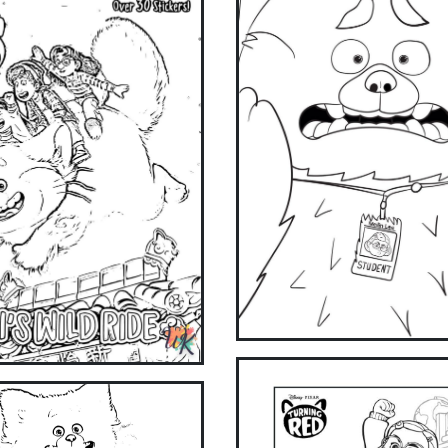
ake coloring easier and more fun with our app. Download
now!
Get it on Google Play
Available on the App Store